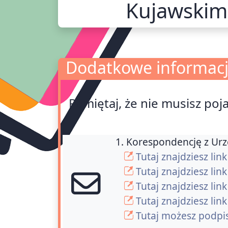
Kujawskim
Dodatkowe informac
Dodatkowe informacje
Pamiętaj, że nie musisz poj
1. Korespondencję z Ur
Tutaj znajdziesz li
Tutaj znajdziesz lin
Tutaj znajdziesz l
Tutaj znajdziesz lin
Tutaj możesz podpi