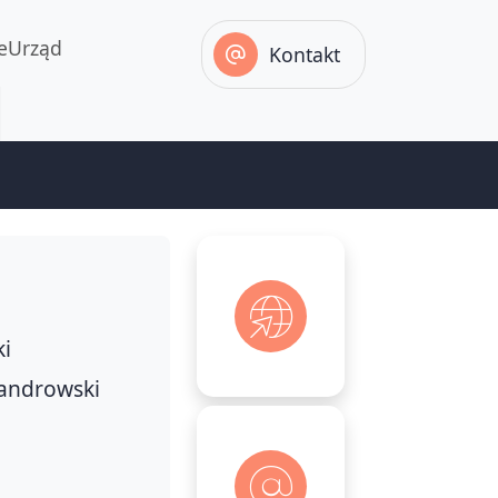
eUrząd
Kontakt
ki
sandrowski