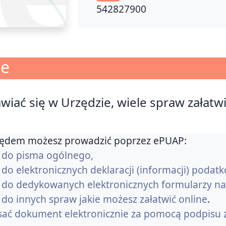
542827900
je
awiać się w Urzędzie, wiele spraw załatw
zędem możesz prowadzić poprzez ePUAP:
nk do pisma ogólnego,
k do elektronicznych deklaracji (informacji) podat
ink do dedykowanych elektronicznych formularzy
k do innych spraw jakie możesz załatwić online
.
sać dokument elektronicznie za pomocą podpisu