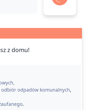
isz z domu!
kowych,
 na odbiór odpadów komunalnych
,
 zaufanego
.