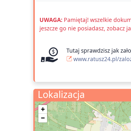
UWAGA:
Pamiętaj! wszelkie dokum
jeszcze go nie posiadasz, zobacz j
Tutaj sprawdzisz jak zał
www.ratusz24.pl/zalo
Lokalizacja
+
−