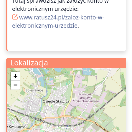
Tutaj sprawdzisz jak założyć konto w
elektronicznym urzędzie:
www.ratusz24.pl/zaloz-konto-w-
elektronicznym-urzedzie
.
Lokalizacja
+
−