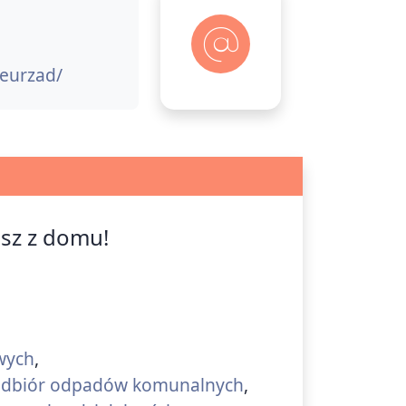
/eurzad/
isz z domu!
owych
,
a odbiór odpadów komunalnych
,