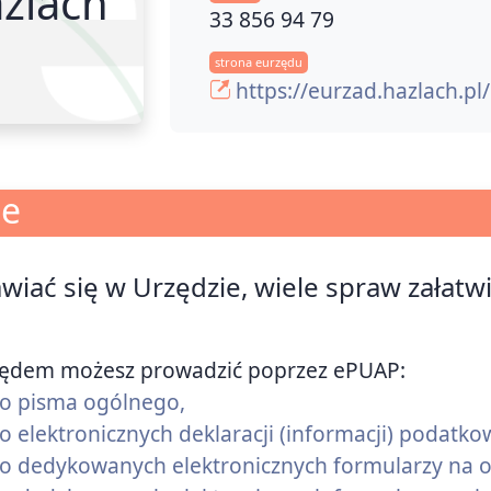
żlach
33 856 94 79
strona eurzędu
https://eurzad.hazlach.pl
je
awiać się w Urzędzie, wiele spraw załatw
zędem możesz prowadzić poprzez ePUAP:
 do pisma ogólnego,
 do elektronicznych deklaracji (informacji) podatk
k do dedykowanych elektronicznych formularzy n