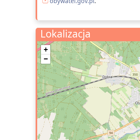
obywatel.gov.pl
.
Lokalizacja
+
−