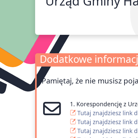
Urząd Gminy Ha
Dodatkowe informac
Dodatkowe informacje
Pamiętaj, że nie musisz poj
1. Korespondencję z Ur
Tutaj znajdziesz link
Tutaj znajdziesz link
Tutaj znajdziesz lin