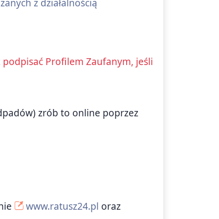
zanych z działalnością
podpisać Profilem Zaufanym, jeśli
odpadów) zrób to online poprzez
onie
www.ratusz24.pl
oraz