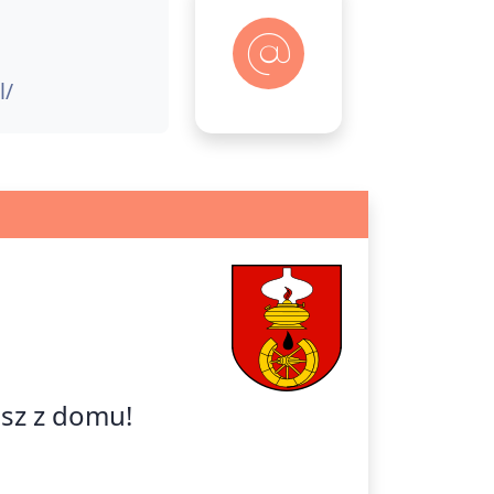
l/
isz z domu!