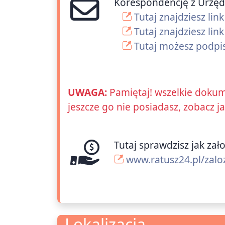
Korespondencję z Urzę
Tutaj znajdziesz li
Tutaj znajdziesz lin
Tutaj możesz podpi
UWAGA:
Pamiętaj! wszelkie dokum
jeszcze go nie posiadasz, zobacz j
Tutaj sprawdzisz jak zał
www.ratusz24.pl/zalo
Lokalizacja