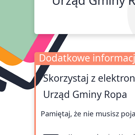
Dodatkowe informac
Skorzystaj z elektro
Dodatkowe informacje
Urząd Gminy Ropa
Pamiętaj, że nie musisz poj