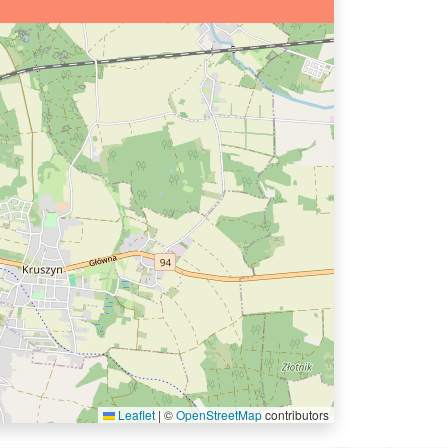
Leaflet
|
©
OpenStreetMap
contributors