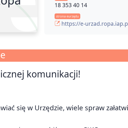
18 353 40 14
strona eurzędu
https://e-urzad.ropa.iap.p
je
nicznej komunikacji!
awiać się w Urzędzie, wiele spraw załatw