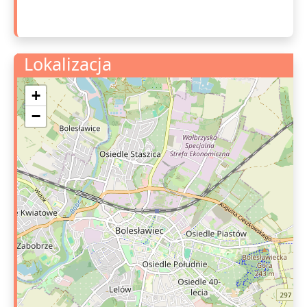
Lokalizacja
+
−