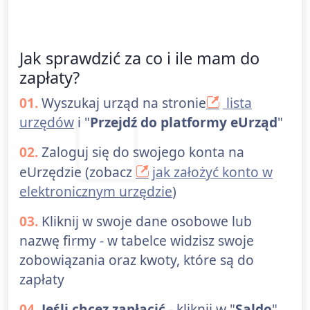
Jak sprawdzić za co i ile mam do
zapłaty?
01.
Wyszukaj urząd na stronie
lista
urzędów
i "
Przejdź do platformy eUrząd
"
02.
Zaloguj się do swojego konta na
eUrzędzie (zobacz
jak założyć konto w
elektronicznym urzędzie
)
03.
Kliknij w swoje dane osobowe lub
nazwę firmy - w tabelce widzisz swoje
zobowiązania oraz kwoty, które są do
zapłaty
04.
Jeśli chcez zapłacić
- kliknij w "
Saldo
"